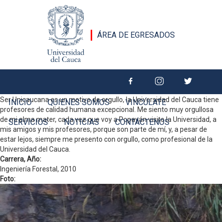
Pasar al contenido principal
ÁREA DE EGRESADOS
Diana Castillo
Mensaje de egresado:
Ser Unicaucana es un motivo de orgullo, la Universidad del Cauca tiene
INICIO
QUIENES SOMOS
VINCÚLATE
profesores de calidad humana excepcional. Me siento muy orgullosa
de mi alma mater, cada vez que voy a Popayán visito la Universidad, a
SERVICIOS
NOTICIAS
CONTÁCTENOS
mis amigos y mis profesores, porque son parte de mí, y, a pesar de
estar lejos, siempre me presento con orgullo, como profesional de la
Universidad del Cauca.
Carrera, Año:
Ingeniería Forestal, 2010
Foto: