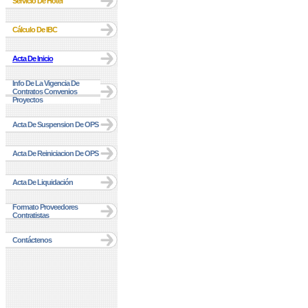
Servicio De Hotel
Cálculo De IBC
Acta De Inicio
Info De La Vigencia De
Contratos Convenios
Proyectos
Acta De Suspension De OPS
Acta De Reiniciacion De OPS
Acta De Liquidación
Formato Proveedores
Contratistas
Contáctenos