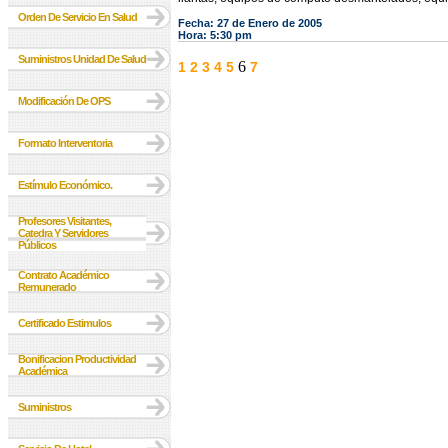
Orden De Servicio En Salud
Fecha: 27 de Enero de 2005
Hora: 5:30 pm
Suministros Unidad De Salud
6
1
2
3
4
5
7
Modificación De OPS
Formato Interventoria
Estímulo Económico.
Profesores Visitantes,
Catedra Y Servidores
Públicos
Contrato Académico
Remunerado
Certificado Estimulos
Bonificacion Productividad
Académica
Suministros