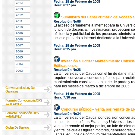
Fecha: 18 de Febrero de 2005
2014
Hora: 6:37 pm
2013
2012
Suministro del Canal Primario de Acceso a
2011
Resolución No88
El acceso permanente a Internet para la Universid
2010
función de docencia, investigación, proyección soc
2009
eficiencia y publicidad de los procesos administra
acceso primario a Internet dedicado a la Univers
2008
2007
Fecha: 18 de Febrero de 2005
Hora: 6:35 pm
2006
2005
Invitación a Cotizar Mantenimiento Consis
2004
Edificaciones
Resolución No28
2003
La Universidad del Cauca con el fin de dar el ma
requiere convocar a concurso público para recibir
mantenimiento consistente en corte de prado y ro
para los meses de marzo a diciembre de 2005.
Convocatorias Ley De
Garantias
Fecha: 14 de Febrero de 2005
Hora: 7:30 pm
Formato Convocatoria OPS
<=50SMMLV
Concurso público – venta por remate de E
Formato Evaluación OPS
Resolución No34
<=50SMMLV
La Universidad del Cauca, por decisión concertada 
cumplimiento de fines Estatales y Universitarios,
venta de remate al mejor postor, un lote de eleme
Orden De Servicio
y entre los cuales figuran motores, generadores,
llantas, equipos de cómputo desmantelados, equip