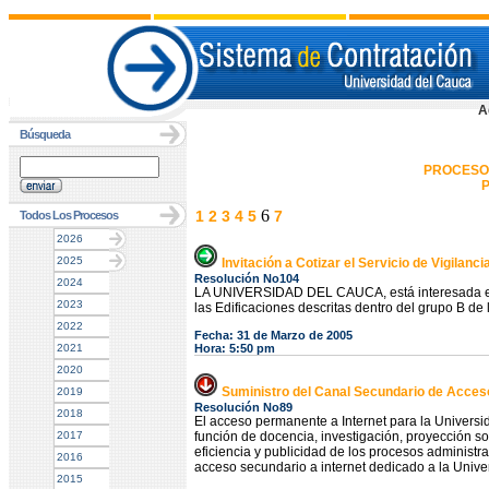
A
Búsqueda
PROCESO
P
6
1
2
3
4
5
7
Todos Los Procesos
2026
2025
Invitación a Cotizar el Servicio de Vigilanc
Resolución No104
2024
LA UNIVERSIDAD DEL CAUCA, está interesada en re
2023
las Edificaciones descritas dentro del grupo B de
2022
Fecha: 31 de Marzo de 2005
2021
Hora: 5:50 pm
2020
Suministro del Canal Secundario de Acceso
2019
Resolución No89
2018
El acceso permanente a Internet para la Universid
2017
función de docencia, investigación, proyección soc
eficiencia y publicidad de los procesos administra
2016
acceso secundario a internet dedicado a la Unive
2015