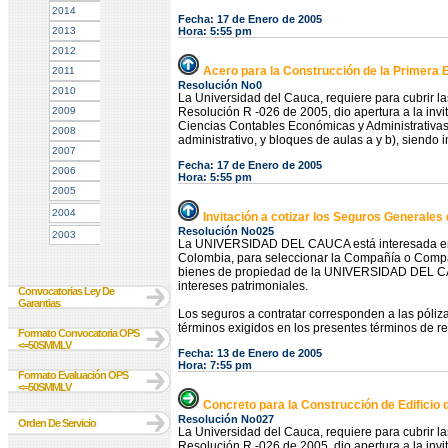
2014
Fecha: 17 de Enero de 2005
2013
Hora: 5:55 pm
2012
Acero para la Construcción de la Primera 
2011
Resolución No0
2010
La Universidad del Cauca, requiere para cubrir l
2009
Resolución R -026 de 2005, dio apertura a la invit
Ciencias Contables Económicas y Administrativas 
2008
administrativo, y bloques de aulas a y b), si
2007
Fecha: 17 de Enero de 2005
2006
Hora: 5:55 pm
2005
2004
Invitación a cotizar los Seguros Generales
Resolución No025
2003
La UNIVERSIDAD DEL CAUCA está interesada en 
Colombia, para seleccionar la Compañía o Compañ
bienes de propiedad de la UNIVERSIDAD DEL CAU
intereses patrimoniales.
Convocatorias Ley De
Garantias
Los seguros a contratar corresponden a las póliz
términos exigidos en los presentes términos de re
Formato Convocatoria OPS
<=50SMMLV
Fecha: 13 de Enero de 2005
Hora: 7:55 pm
Formato Evaluación OPS
<=50SMMLV
Concreto para la Construcción de Edificio
Resolución No027
Orden De Servicio
La Universidad del Cauca, requiere para cubrir l
Resolución R -026 de 2005, dio apertura a la invit