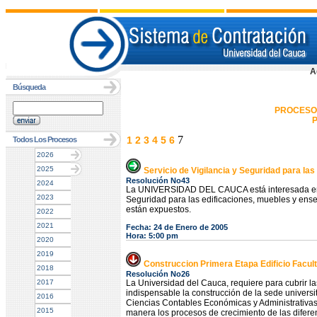
A
Búsqueda
PROCESO
P
7
1
2
3
4
5
6
Todos Los Procesos
2026
2025
Servicio de Vigilancia y Seguridad para la
Resolución No43
2024
La UNIVERSIDAD DEL CAUCA está interesada en rec
2023
Seguridad para las edificaciones, muebles y ense
están expuestos.
2022
2021
Fecha: 24 de Enero de 2005
Hora: 5:00 pm
2020
2019
Construccion Primera Etapa Edificio Facu
2018
Resolución No26
2017
La Universidad del Cauca, requiere para cubrir l
indispensable la construcción de la sede universi
2016
Ciencias Contables Económicas y Administrativas
2015
manera los procesos de crecimiento de las difer