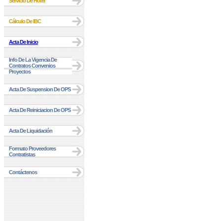
Servicio De Hotel
Cálculo De IBC
Acta De Inicio
Info De La Vigencia De
Contratos Convenios
Proyectos
Acta De Suspension De OPS
Acta De Reiniciacion De OPS
Acta De Liquidación
Formato Proveedores
Contratistas
Contáctenos