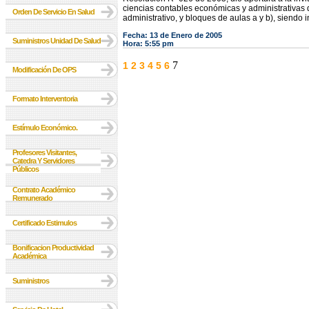
ciencias contables económicas y administrativas 
Orden De Servicio En Salud
administrativo, y bloques de aulas a y b), s
Fecha: 13 de Enero de 2005
Suministros Unidad De Salud
Hora: 5:55 pm
7
1
2
3
4
5
6
Modificación De OPS
Formato Interventoria
Estímulo Económico.
Profesores Visitantes,
Catedra Y Servidores
Públicos
Contrato Académico
Remunerado
Certificado Estimulos
Bonificacion Productividad
Académica
Suministros