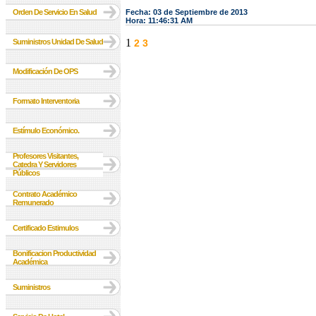
Orden De Servicio En Salud
Fecha: 03 de Septiembre de 2013
Hora: 11:46:31 AM
1
Suministros Unidad De Salud
2
3
Modificación De OPS
Formato Interventoria
Estímulo Económico.
Profesores Visitantes,
Catedra Y Servidores
Públicos
Contrato Académico
Remunerado
Certificado Estimulos
Bonificacion Productividad
Académica
Suministros