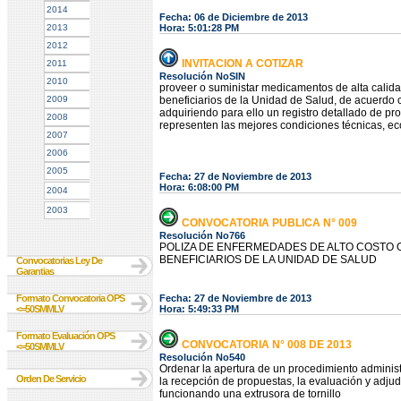
2014
Fecha: 06 de Diciembre de 2013
2013
Hora: 5:01:28 PM
2012
INVITACION A COTIZAR
2011
Resolución NoSIN
2010
proveer o suministar medicamentos de alta calida
2009
beneficiarios de la Unidad de Salud, de acuerdo 
adquiriendo para ello un registro detallado de pro
2008
representen las mejores condiciones técnicas, e
2007
2006
2005
Fecha: 27 de Noviembre de 2013
Hora: 6:08:00 PM
2004
2003
CONVOCATORIA PUBLICA N° 009
Resolución No766
POLIZA DE ENFERMEDADES DE ALTO COSTO O
BENEFICIARIOS DE LA UNIDAD DE SALUD
Convocatorias Ley De
Garantias
Formato Convocatoria OPS
Fecha: 27 de Noviembre de 2013
<=50SMMLV
Hora: 5:49:33 PM
Formato Evaluación OPS
CONVOCATORIA N° 008 DE 2013
<=50SMMLV
Resolución No540
Ordenar la apertura de un procedimiento administr
Orden De Servicio
la recepción de propuestas, la evaluación y adjud
funcionando una extrusora de tornillo