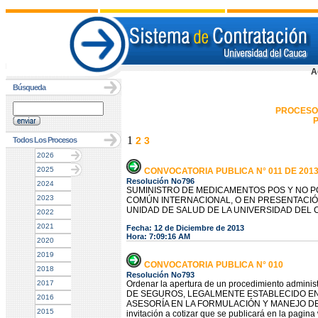
A
Búsqueda
PROCESO
P
1
2
3
Todos Los Procesos
2026
2025
CONVOCATORIA PUBLICA N° 011 DE 201
Resolución No796
2024
SUMINISTRO DE MEDICAMENTOS POS Y NO P
2023
COMÚN INTERNACIONAL, O EN PRESENTACIÓ
UNIDAD DE SALUD DE LA UNIVERSIDAD DEL 
2022
2021
Fecha: 12 de Diciembre de 2013
Hora: 7:09:16 AM
2020
2019
CONVOCATORIA PUBLICA N° 010
2018
Resolución No793
2017
Ordenar la apertura de un procedimiento admini
DE SEGUROS, LEGALMENTE ESTABLECIDO EN
2016
ASESORÍA EN LA FORMULACIÓN Y MANEJO DE
2015
invitación a cotizar que se publicará en la pagina