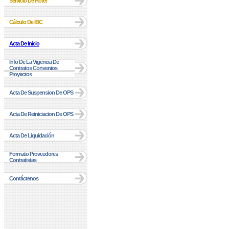
Servicio De Hotel
Cálculo De IBC
Acta De Inicio
Info De La Vigencia De
Contratos Convenios
Proyectos
Acta De Suspension De OPS
Acta De Reiniciacion De OPS
Acta De Liquidación
Formato Proveedores
Contratistas
Contáctenos