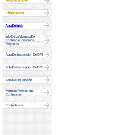
Servicio De Hotel
Cálculo De IBC
Acta De Inicio
Info De La Vigencia De
Contratos Convenios
Proyectos
Acta De Suspension De OPS
Acta De Reiniciacion De OPS
Acta De Liquidación
Formato Proveedores
Contratistas
Contáctenos