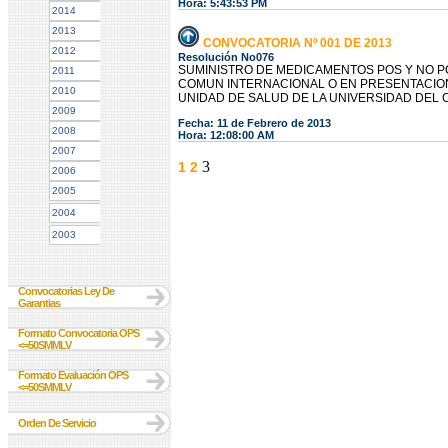
Hora: 5:43:53 PM
2014
2013
CONVOCATORIA Nº 001 DE 2013
2012
Resolución No076
SUMINISTRO DE MEDICAMENTOS POS Y NO P
2011
COMUN INTERNACIONAL O EN PRESENTACION
2010
UNIDAD DE SALUD DE LA UNIVERSIDAD DEL 
2009
Fecha: 11 de Febrero de 2013
2008
Hora: 12:08:00 AM
2007
3
1
2
2006
2005
2004
2003
Convocatorias Ley De
Garantias
Formato Convocatoria OPS
<=50SMMLV
Formato Evaluación OPS
<=50SMMLV
Orden De Servicio