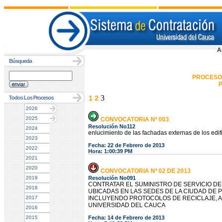
A
Búsqueda
PROCESO
P
3
1
2
Todos Los Procesos
2026
2025
CONVOCATORIA Nº 003
Resolución No112
2024
enlucimiento de las fachadas externas de los edifi
2023
Fecha: 22 de Febrero de 2013
2022
Hora: 1:00:39 PM
2021
2020
CONVOCATORIA Nº 02 DE 2013
2019
Resolución No091
CONTRATAR EL SUMINISTRO DE SERVICIO DE
2018
UBICADAS EN LAS SEDES DE LA CIUDAD DE P
2017
INCLUYENDO PROTOCOLOS DE RECICLAJE, AS
UNIVERSIDAD DEL CAUCA
2016
2015
Fecha: 14 de Febrero de 2013