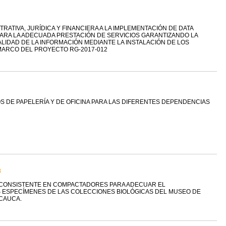
RATIVA, JURÍDICA Y FINANCIERA A LA IMPLEMENTACIÓN DE DATA
PARA LA ADECUADA PRESTACIÓN DE SERVICIOS GARANTIZANDO LA
ALIDAD DE LA INFORMACIÓN MEDIANTE LA INSTALACIÓN DE LOS
MARCO DEL PROYECTO RG-2017-012
OS DE PAPELERÍA Y DE OFICINA PARA LAS DIFERENTES DEPENDENCIAS
8
IO CONSISTENTE EN COMPACTADORES PARA ADECUAR EL
 ESPECÍMENES DE LAS COLECCIONES BIOLÓGICAS DEL MUSEO DE
 CAUCA.