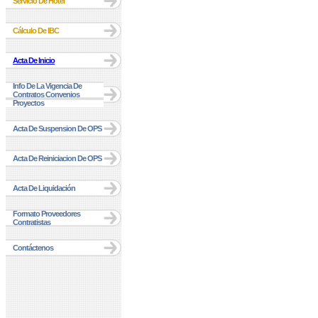
Servicio De Hotel
Cálculo De IBC
Acta De Inicio
Info De La Vigencia De
Contratos Convenios
Proyectos
Acta De Suspension De OPS
Acta De Reiniciacion De OPS
Acta De Liquidación
Formato Proveedores
Contratistas
Contáctenos