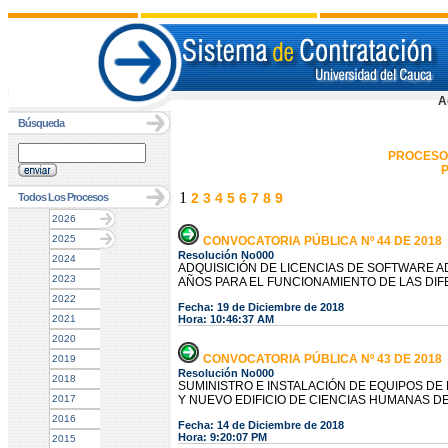
A
Búsqueda
PROCESO
P
1
2
3
4
5
6
7
8
9
Todos Los Procesos
2026
2025
CONVOCATORIA PÚBLICA Nº 44 DE 2018
Resolución No000
2024
ADQUISICIÓN DE LICENCIAS DE SOFTWARE A
2023
AÑOS PARA EL FUNCIONAMIENTO DE LAS DI
2022
Fecha: 19 de Diciembre de 2018
2021
Hora: 10:46:37 AM
2020
CONVOCATORIA PÚBLICA Nº 43 DE 2018
2019
Resolución No000
2018
SUMINISTRO E INSTALACIÓN DE EQUIPOS DE
2017
Y NUEVO EDIFICIO DE CIENCIAS HUMANAS D
2016
Fecha: 14 de Diciembre de 2018
Hora: 9:20:07 PM
2015