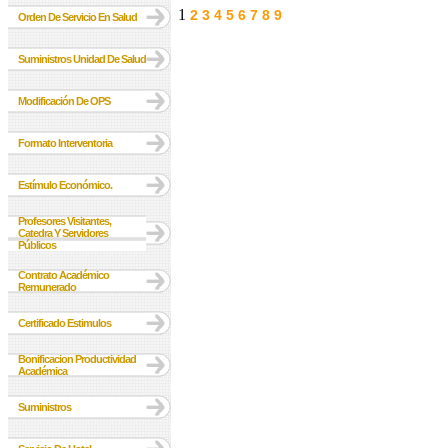
1
2
3
4
5
6
7
8
9
Orden De Servicio En Salud
Suministros Unidad De Salud
Modificación De OPS
Formato Interventoria
Estímulo Económico.
Profesores Visitantes,
Catedra Y Servidores
Públicos
Contrato Académico
Remunerado
Certificado Estimulos
Bonificacion Productividad
Académica
Suministros