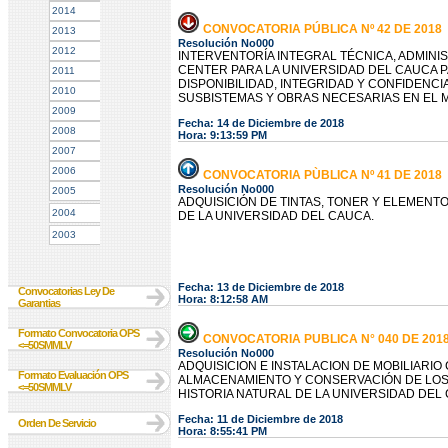
2014
CONVOCATORIA PÚBLICA Nº 42 DE 2018
2013
Resolución No000
2012
INTERVENTORÍA INTEGRAL TÉCNICA, ADMINIST
CENTER PARA LA UNIVERSIDAD DEL CAUCA 
2011
DISPONIBILIDAD, INTEGRIDAD Y CONFIDENCI
2010
SUSBISTEMAS Y OBRAS NECESARIAS EN EL 
2009
Fecha: 14 de Diciembre de 2018
2008
Hora: 9:13:59 PM
2007
2006
CONVOCATORIA PÙBLICA Nº 41 DE 2018
Resolución No000
2005
ADQUISICIÓN DE TINTAS, TONER Y ELEMENT
2004
DE LA UNIVERSIDAD DEL CAUCA.
2003
Fecha: 13 de Diciembre de 2018
Convocatorias Ley De
Hora: 8:12:58 AM
Garantias
Formato Convocatoria OPS
CONVOCATORIA PUBLICA N° 040 DE 201
<=50SMMLV
Resolución No000
ADQUISICION E INSTALACION DE MOBILIAR
Formato Evaluación OPS
ALMACENAMIENTO Y CONSERVACIÓN DE LOS
<=50SMMLV
HISTORIA NATURAL DE LA UNIVERSIDAD DEL
Fecha: 11 de Diciembre de 2018
Orden De Servicio
Hora: 8:55:41 PM