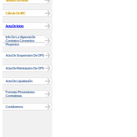
Servicio De Hotel
Cálculo De IBC
Acta De Inicio
Info De La Vigencia De
Contratos Convenios
Proyectos
Acta De Suspension De OPS
Acta De Reiniciacion De OPS
Acta De Liquidación
Formato Proveedores
Contratistas
Contáctenos