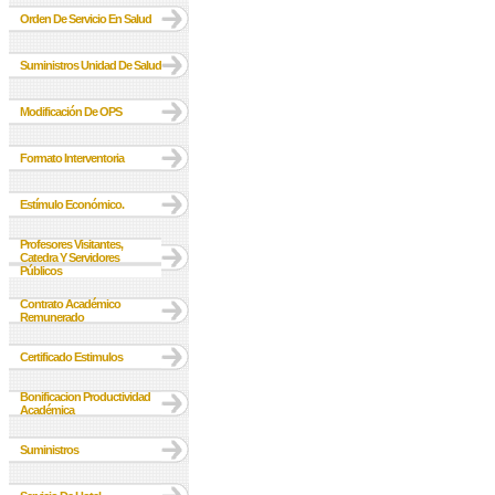
Orden De Servicio En Salud
Suministros Unidad De Salud
Modificación De OPS
Formato Interventoria
Estímulo Económico.
Profesores Visitantes,
Catedra Y Servidores
Públicos
Contrato Académico
Remunerado
Certificado Estimulos
Bonificacion Productividad
Académica
Suministros