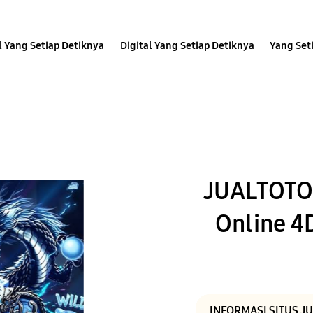
l Yang Setiap Detiknya
Digital Yang Setiap Detiknya
Yang Set
JUALTOTO 
Online 4
INFORMASI SITUS JU