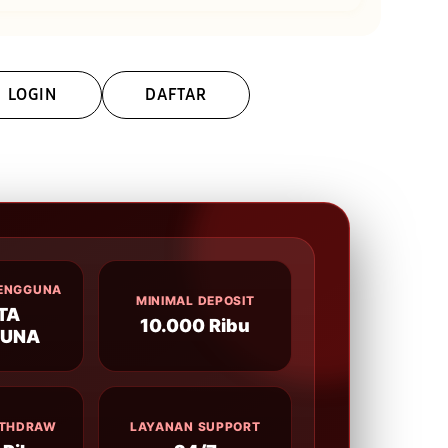
LOGIN
DAFTAR
PENGGUNA
MINIMAL DEPOSIT
TA
10.000 Ribu
GUNA
ITHDRAW
LAYANAN SUPPORT