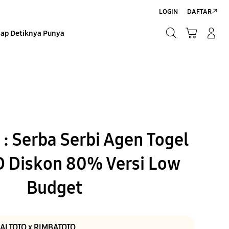
LOGIN
DAFTAR
Cari
Troli
Login/Sign-Up
iap Detiknya Punya
Cari
: Serba Serbi Agen Togel
D Diskon 80% Versi Low
Budget
ALTOTO x RIMBATOTO