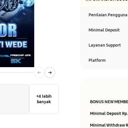
Penilaian Pengguna
Minimal Deposit
Layanan Support
Platform
Sebelumnya
Berikutnya
+4 lebih
banyak
BONUS NEW MEMBE
Minimal Deposit Rp.
Minimal Withdraw 