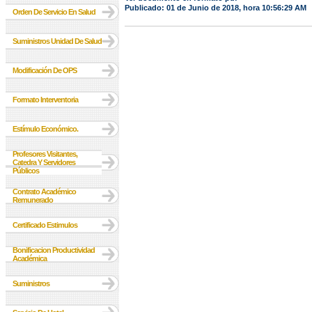
Publicado: 01 de Junio de 2018, hora 10:56:29 AM
Orden De Servicio En Salud
Suministros Unidad De Salud
Modificación De OPS
Formato Interventoria
Estímulo Económico.
Profesores Visitantes,
Catedra Y Servidores
Públicos
Contrato Académico
Remunerado
Certificado Estimulos
Bonificacion Productividad
Académica
Suministros