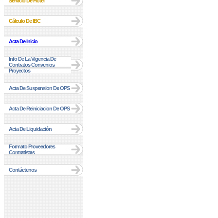
Servicio De Hotel
Cálculo De IBC
Acta De Inicio
Info De La Vigencia De
Contratos Convenios
Proyectos
Acta De Suspension De OPS
Acta De Reiniciacion De OPS
Acta De Liquidación
Formato Proveedores
Contratistas
Contáctenos