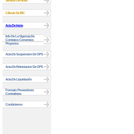
Servicio De Hotel
Cálculo De IBC
Acta De Inicio
Info De La Vigencia De
Contratos Convenios
Proyectos
Acta De Suspension De OPS
Acta De Reiniciacion De OPS
Acta De Liquidación
Formato Proveedores
Contratistas
Contáctenos