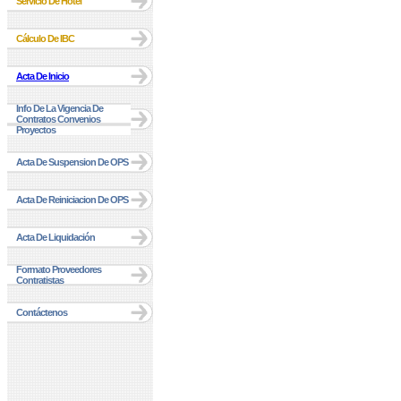
Servicio De Hotel
Cálculo De IBC
Acta De Inicio
Info De La Vigencia De
Contratos Convenios
Proyectos
Acta De Suspension De OPS
Acta De Reiniciacion De OPS
Acta De Liquidación
Formato Proveedores
Contratistas
Contáctenos