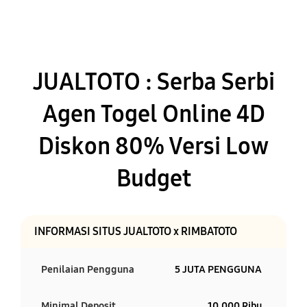
JUALTOTO : Serba Serbi
Agen Togel Online 4D
Diskon 80% Versi Low
Budget
INFORMASI SITUS JUALTOTO x RIMBATOTO
Penilaian Pengguna
5 JUTA PENGGUNA
Minimal Deposit
10.000 Ribu