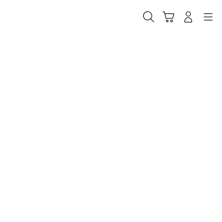
Skip
to
Cari
Troli
Login
Navigation
content