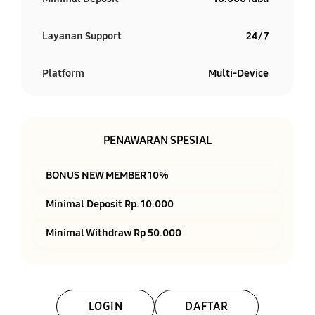
Layanan Support
24/7
Platform
Multi-Device
PENAWARAN SPESIAL
BONUS NEW MEMBER 10%
Minimal Deposit Rp. 10.000
Minimal Withdraw Rp 50.000
LOGIN
DAFTAR