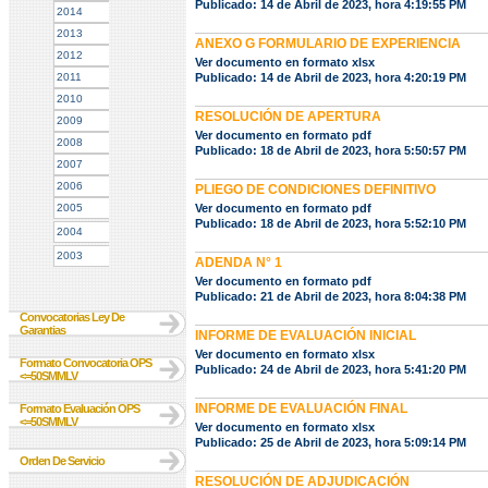
Publicado: 14 de Abril de 2023, hora 4:19:55 PM
2014
2013
ANEXO G FORMULARIO DE EXPERIENCIA
2012
Ver documento en formato xlsx
2011
Publicado: 14 de Abril de 2023, hora 4:20:19 PM
2010
RESOLUCIÓN DE APERTURA
2009
Ver documento en formato pdf
2008
Publicado: 18 de Abril de 2023, hora 5:50:57 PM
2007
2006
PLIEGO DE CONDICIONES DEFINITIVO
2005
Ver documento en formato pdf
Publicado: 18 de Abril de 2023, hora 5:52:10 PM
2004
2003
ADENDA N° 1
Ver documento en formato pdf
Publicado: 21 de Abril de 2023, hora 8:04:38 PM
Convocatorias Ley De
Garantias
INFORME DE EVALUACIÓN INICIAL
Ver documento en formato xlsx
Formato Convocatoria OPS
Publicado: 24 de Abril de 2023, hora 5:41:20 PM
<=50SMMLV
INFORME DE EVALUACIÓN FINAL
Formato Evaluación OPS
<=50SMMLV
Ver documento en formato xlsx
Publicado: 25 de Abril de 2023, hora 5:09:14 PM
Orden De Servicio
RESOLUCIÓN DE ADJUDICACIÓN