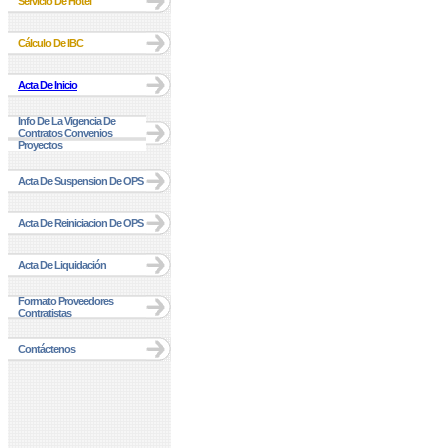
Servicio De Hotel
Cálculo De IBC
Acta De Inicio
Info De La Vigencia De
Contratos Convenios
Proyectos
Acta De Suspension De OPS
Acta De Reiniciacion De OPS
Acta De Liquidación
Formato Proveedores
Contratistas
Contáctenos