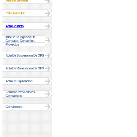
Servicio De Hotel
Cálculo De IBC
Acta De Inicio
Info De La Vigencia De
Contratos Convenios
Proyectos
Acta De Suspension De OPS
Acta De Reiniciacion De OPS
Acta De Liquidación
Formato Proveedores
Contratistas
Contáctenos