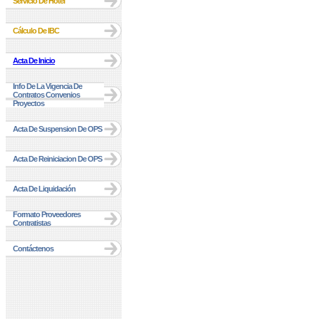
Servicio De Hotel
Cálculo De IBC
Acta De Inicio
Info De La Vigencia De
Contratos Convenios
Proyectos
Acta De Suspension De OPS
Acta De Reiniciacion De OPS
Acta De Liquidación
Formato Proveedores
Contratistas
Contáctenos