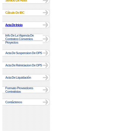
Servicio De Hotel
Cálculo De IBC
Acta De Inicio
Info De La Vigencia De
Contratos Convenios
Proyectos
Acta De Suspension De OPS
Acta De Reiniciacion De OPS
Acta De Liquidación
Formato Proveedores
Contratistas
Contáctenos