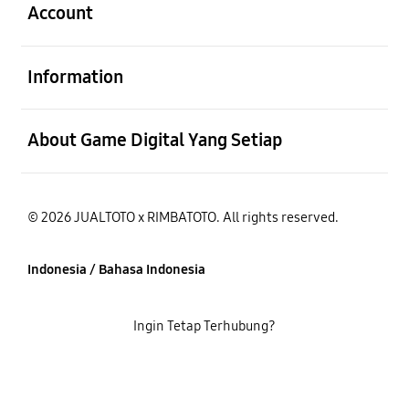
Account
Buka
Information
Buka
About Game Digital Yang Setiap
© 2026 JUALTOTO x RIMBATOTO. All rights reserved.
Indonesia / Bahasa Indonesia
Ingin Tetap Terhubung?