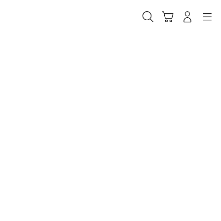
Skip
to
Cari
Troli
Login
Navigation
content