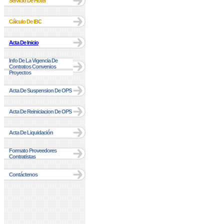
Servicio De Hotel
Cálculo De IBC
Acta De Inicio
Info De La Vigencia De
Contratos Convenios
Proyectos
Acta De Suspension De OPS
Acta De Reiniciacion De OPS
Acta De Liquidación
Formato Proveedores
Contratistas
Contáctenos