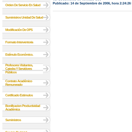
Publicado: 14 de Septiembre de 2006, hora 2:24:26
Orden De Servicio En Salud
Suministros Unidad De Salud
Modificación De OPS
Formato Interventoria
Estímulo Económico.
Profesores Visitantes,
Catedra Y Servidores
Públicos
Contrato Académico
Remunerado
Certificado Estimulos
Bonificacion Productividad
Académica
Suministros