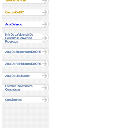
Servicio De Hotel
Cálculo De IBC
Acta De Inicio
Info De La Vigencia De
Contratos Convenios
Proyectos
Acta De Suspension De OPS
Acta De Reiniciacion De OPS
Acta De Liquidación
Formato Proveedores
Contratistas
Contáctenos