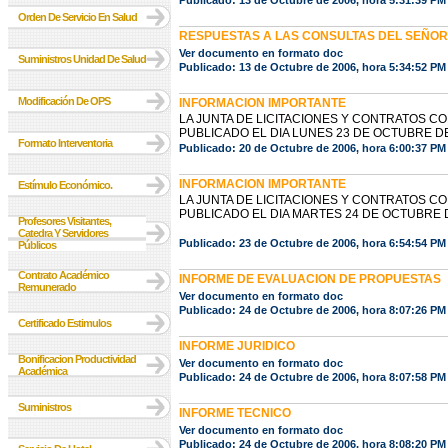
Publicado: 13 de Octubre de 2006, hora 5:31:39 PM
Orden De Servicio En Salud
RESPUESTAS A LAS CONSULTAS DEL SEÑOR
Ver documento en formato doc
Suministros Unidad De Salud
Publicado: 13 de Octubre de 2006, hora 5:34:52 PM
Modificación De OPS
INFORMACION IMPORTANTE
LA JUNTA DE LICITACIONES Y CONTRATOS 
PUBLICADO EL DIA LUNES 23 DE OCTUBRE D
Formato Interventoria
Publicado: 20 de Octubre de 2006, hora 6:00:37 PM
INFORMACION IMPORTANTE
Estímulo Económico.
LA JUNTA DE LICITACIONES Y CONTRATOS 
PUBLICADO EL DIA MARTES 24 DE OCTUBRE 
Profesores Visitantes,
Catedra Y Servidores
Publicado: 23 de Octubre de 2006, hora 6:54:54 PM
Públicos
Contrato Académico
INFORME DE EVALUACION DE PROPUESTAS
Remunerado
Ver documento en formato doc
Publicado: 24 de Octubre de 2006, hora 8:07:26 PM
Certificado Estimulos
INFORME JURIDICO
Bonificacion Productividad
Ver documento en formato doc
Académica
Publicado: 24 de Octubre de 2006, hora 8:07:58 PM
Suministros
INFORME TECNICO
Ver documento en formato doc
Publicado: 24 de Octubre de 2006, hora 8:08:20 PM