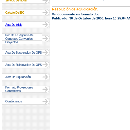
Servicio De Hotel
Resolución de adjudicación.
Cálculo De IBC
Ver documento en formato doc
Publicado: 30 de Octubre de 2006, hora 10:25:04 A
Acta De Inicio
Info De La Vigencia De
Contratos Convenios
Proyectos
Acta De Suspension De OPS
Acta De Reiniciacion De OPS
Acta De Liquidación
Formato Proveedores
Contratistas
Contáctenos