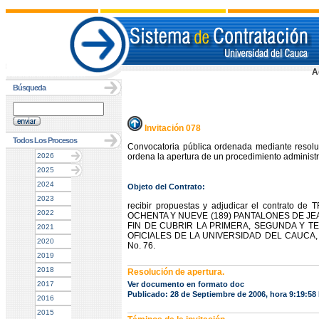
A
Búsqueda
Invitación 078
Todos Los Procesos
Convocatoria pública ordenada mediante resol
2026
ordena la apertura de un procedimiento administra
2025
2024
Objeto del Contrato:
2023
recibir propuestas y adjudicar el contrat
2022
OCHENTA Y NUEVE (189) PANTALONES DE JE
FIN DE CUBRIR LA PRIMERA, SEGUNDA Y 
2021
OFICIALES DE LA UNIVERSIDAD DEL CAUCA, confo
2020
No. 76.
2019
2018
Resolución de apertura.
2017
Ver documento en formato doc
Publicado: 28 de Septiembre de 2006, hora 9:19:58
2016
2015