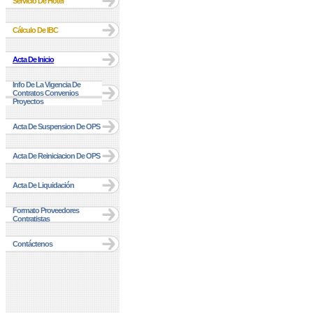
Servicio De Hotel
Cálculo De IBC
Acta De Inicio
Info De La Vigencia De
Contratos Convenios
Proyectos
Acta De Suspension De OPS
Acta De Reiniciacion De OPS
Acta De Liquidación
Formato Proveedores
Contratistas
Contáctenos