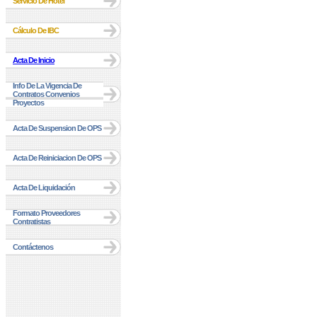
Servicio De Hotel
Cálculo De IBC
Acta De Inicio
Info De La Vigencia De
Contratos Convenios
Proyectos
Acta De Suspension De OPS
Acta De Reiniciacion De OPS
Acta De Liquidación
Formato Proveedores
Contratistas
Contáctenos