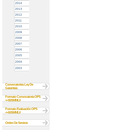
2014
2013
2012
2011
2010
2009
2008
2007
2006
2005
2004
2003
Convocatorias Ley De
Garantias
Formato Convocatoria OPS
<=50SMMLV
Formato Evaluación OPS
<=50SMMLV
Orden De Servicio