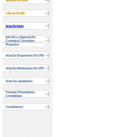
Servicio De Hotel
Cálculo De IBC
Acta De Inicio
Info De La Vigencia De
Contratos Convenios
Proyectos
Acta De Suspension De OPS
Acta De Reiniciacion De OPS
Acta De Liquidación
Formato Proveedores
Contratistas
Contáctenos