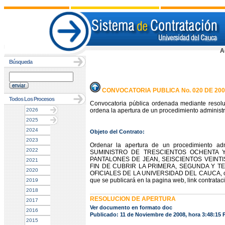
A
Búsqueda
CONVOCATORIA PUBLICA No. 020 DE 200
Todos Los Procesos
Convocatoria pública ordenada mediante resol
2026
ordena la apertura de un procedimiento administra
2025
2024
Objeto del Contrato:
2023
Ordenar la apertura de un procedimiento admi
2022
SUMINISTRO DE TRESCIENTOS OCHENTA Y 
PANTALONES DE JEAN, SEISCIENTOS VEINTI
2021
FIN DE CUBRIR LA PRIMERA, SEGUNDA Y 
2020
OFICIALES DE LA UNIVERSIDAD DEL CAUCA, conform
que se publicará en la pagina web, link contratac
2019
2018
RESOLUCION DE APERTURA
2017
Ver documento en formato doc
2016
Publicado: 11 de Noviembre de 2008, hora 3:48:15
2015