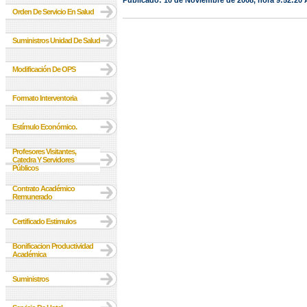
Publicado: 10 de Noviembre de 2008, hora 9:52:20
Orden De Servicio En Salud
Suministros Unidad De Salud
Modificación De OPS
Formato Interventoria
Estímulo Económico.
Profesores Visitantes,
Catedra Y Servidores
Públicos
Contrato Académico
Remunerado
Certificado Estimulos
Bonificacion Productividad
Académica
Suministros