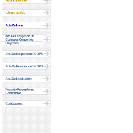
Servicio De Hotel
Cálculo De IBC
Acta De Inicio
Info De La Vigencia De
Contratos Convenios
Proyectos
Acta De Suspension De OPS
Acta De Reiniciacion De OPS
Acta De Liquidación
Formato Proveedores
Contratistas
Contáctenos