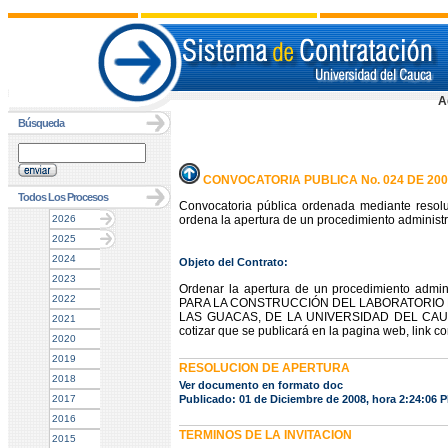
A
Búsqueda
CONVOCATORIA PUBLICA No. 024 DE 200
Todos Los Procesos
Convocatoria pública ordenada mediante resol
2026
ordena la apertura de un procedimiento administra
2025
2024
Objeto del Contrato:
2023
Ordenar la apertura de un procedimiento admini
2022
PARA LA CONSTRUCCIÓN DEL LABORATORIO 
LAS GUACAS, DE LA UNIVERSIDAD DEL CAUCA, co
2021
cotizar que se publicará en la pagina web, link co
2020
2019
RESOLUCION DE APERTURA
2018
Ver documento en formato doc
2017
Publicado: 01 de Diciembre de 2008, hora 2:24:06 
2016
TERMINOS DE LA INVITACION
2015