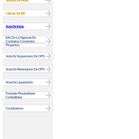
Servicio De Hotel
Cálculo De IBC
Acta De Inicio
Info De La Vigencia De
Contratos Convenios
Proyectos
Acta De Suspension De OPS
Acta De Reiniciacion De OPS
Acta De Liquidación
Formato Proveedores
Contratistas
Contáctenos