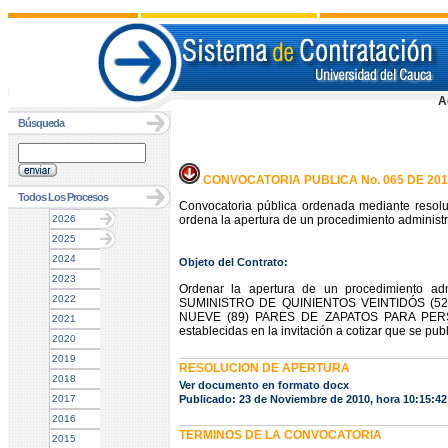
A
Búsqueda
CONVOCATORIA PUBLICA No. 065 DE 201
Todos Los Procesos
Convocatoria pública ordenada mediante resol
2026
ordena la apertura de un procedimiento administra
2025
2024
Objeto del Contrato:
2023
Ordenar la apertura de un procedimiento admi
2022
SUMINISTRO DE QUINIENTOS VEINTIDÓS (5
NUEVE (89) PARES DE ZAPATOS PARA PERSONA
2021
establecidas en la invitación a cotizar que se pub
2020
2019
RESOLUCION DE APERTURA
2018
Ver documento en formato docx
2017
Publicado: 23 de Noviembre de 2010, hora 10:15:4
2016
TERMINOS DE LA CONVOCATORIA
2015