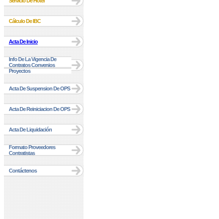
Servicio De Hotel
Cálculo De IBC
Acta De Inicio
Info De La Vigencia De
Contratos Convenios
Proyectos
Acta De Suspension De OPS
Acta De Reiniciacion De OPS
Acta De Liquidación
Formato Proveedores
Contratistas
Contáctenos