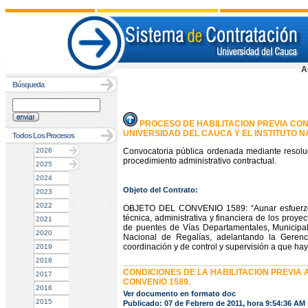
A
Búsqueda
PROCESO DE HABILITACION PREVIA CONV
UNIVERSIDAD DEL CAUCA Y EL INSTITUTO NA
Todos Los Procesos
2026
Convocatoria pública ordenada mediante resolu
procedimiento administrativo contractual.
2025
2024
Objeto del Contrato:
2023
2022
OBJETO DEL CONVENIO 1589: “Aunar esfuerzos e
técnica, administrativa y financiera de los proy
2021
de puentes de Vías Departamentales, Municipal
2020
Nacional de Regalías, adelantando la Gerenci
coordinación y de control y supervisión a que ha
2019
2018
CONDICIONES DE LA HABILITACION PREVIA 
2017
CONVENIO 1589.
2016
Ver documento en formato doc
2015
Publicado: 07 de Febrero de 2011, hora 9:54:36 AM