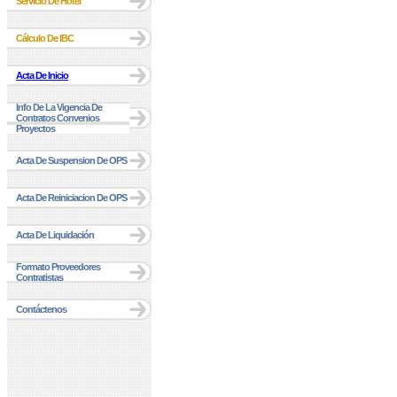
Servicio De Hotel
Cálculo De IBC
Acta De Inicio
Info De La Vigencia De
Contratos Convenios
Proyectos
Acta De Suspension De OPS
Acta De Reiniciacion De OPS
Acta De Liquidación
Formato Proveedores
Contratistas
Contáctenos