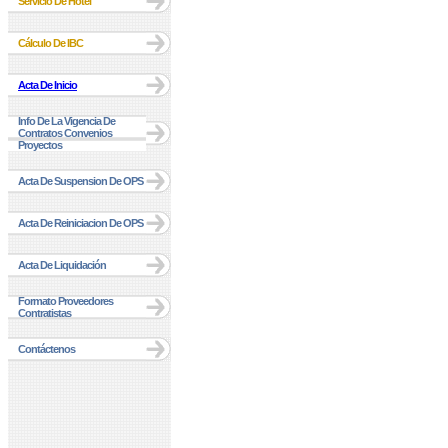
Servicio De Hotel
Cálculo De IBC
Acta De Inicio
Info De La Vigencia De
Contratos Convenios
Proyectos
Acta De Suspension De OPS
Acta De Reiniciacion De OPS
Acta De Liquidación
Formato Proveedores
Contratistas
Contáctenos