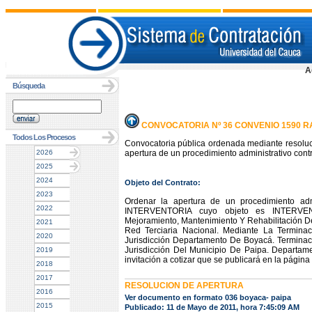
A
Búsqueda
CONVOCATORIA Nº 36 CONVENIO 1590 R
Todos Los Procesos
Convocatoria pública ordenada mediante resoluc
2026
apertura de un procedimiento administrativo contr
2025
2024
Objeto del Contrato:
2023
Ordenar la apertura de un procedimiento admi
2022
INTERVENTORIA cuyo objeto es INTERVE
Mejoramiento, Mantenimiento Y Rehabilitación D
2021
Red Terciaria Nacional. Mediante La Termina
2020
Jurisdicción Departamento De Boyacá. Termina
Jurisdicción Del Municipio De Paipa. Departame
2019
invitación a cotizar que se publicará en la págin
2018
2017
RESOLUCION DE APERTURA
2016
Ver documento en formato 036 boyaca- paipa
2015
Publicado: 11 de Mayo de 2011, hora 7:45:09 AM