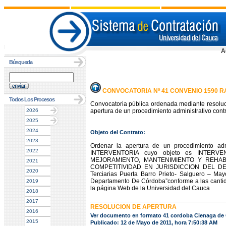
A
Búsqueda
CONVOCATORIA Nº 41 CONVENIO 1590 R
Todos Los Procesos
Convocatoria pública ordenada mediante resoluc
2026
apertura de un procedimiento administrativo contr
2025
2024
Objeto del Contrato:
2023
Ordenar la apertura de un procedimiento admi
2022
INTERVENTORIA cuyo objeto es INTERVE
MEJORAMIENTO, MANTENIMIENTO Y REHABI
2021
COMPETITIVIDAD EN JURISDICCION DEL DEP
2020
Terciarias Puerta Barro Prieto- Salguero – M
Departamento De Córdoba”conforme a las cantidad
2019
la página Web de la Universidad del Cauca
2018
2017
RESOLUCION DE APERTURA
2016
Ver documento en formato 41 cordoba Cienaga de
2015
Publicado: 12 de Mayo de 2011, hora 7:50:38 AM