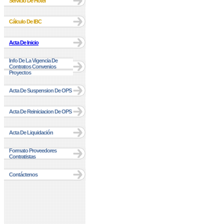
Servicio De Hotel
Cálculo De IBC
Acta De Inicio
Info De La Vigencia De
Contratos Convenios
Proyectos
Acta De Suspension De OPS
Acta De Reiniciacion De OPS
Acta De Liquidación
Formato Proveedores
Contratistas
Contáctenos