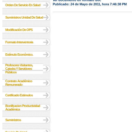
Ver documento en formato doc
Publicado: 24 de Mayo de 2011, hora 7:46:38 PM
Orden De Servicio En Salud
Suministros Unidad De Salud
Modificación De OPS
Formato Interventoria
Estímulo Económico.
Profesores Visitantes,
Catedra Y Servidores
Públicos
Contrato Académico
Remunerado
Certificado Estimulos
Bonificacion Productividad
Académica
Suministros