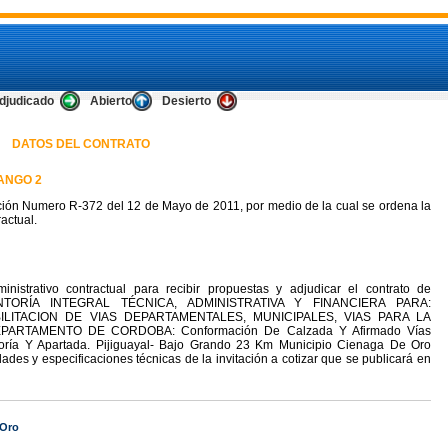
djudicado
Abierto
Desierto
DATOS DEL CONTRATO
ANGO 2
ión Numero R-372 del 12 de Mayo de 2011, por medio de la cual se ordena la
actual.
nistrativo contractual para recibir propuestas y adjudicar el contrato de
NTORÍA INTEGRAL TÉCNICA, ADMINISTRATIVA Y FINANCIERA PARA:
LITACION DE VIAS DEPARTAMENTALES, MUNICIPALES, VIAS PARA LA
ARTAMENTO DE CORDOBA: Conformación De Calzada Y Afirmado Vías
ayoría Y Apartada. Pijiguayal- Bajo Grando 23 Km Municipio Cienaga De Oro
es y especificaciones técnicas de la invitación a cotizar que se publicará en
 Oro