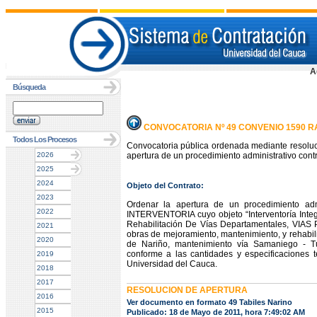
A
Búsqueda
CONVOCATORIA Nº 49 CONVENIO 1590 R
Todos Los Procesos
Convocatoria pública ordenada mediante resoluc
2026
apertura de un procedimiento administrativo contr
2025
2024
Objeto del Contrato:
2023
Ordenar la apertura de un procedimiento admi
2022
INTERVENTORIA cuyo objeto “Interventoría Integ
Rehabilitación De Vías Departamentales, V
2021
obras de mejoramiento, mantenimiento, y rehabil
2020
de Nariño, mantenimiento vía Samaniego - T
conforme a las cantidades y especificaciones t
2019
Universidad del Cauca.
2018
2017
RESOLUCION DE APERTURA
2016
Ver documento en formato 49 Tabiles Narino
2015
Publicado: 18 de Mayo de 2011, hora 7:49:02 AM