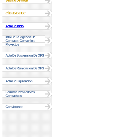
Servicio De Hotel
Cálculo De IBC
Acta De Inicio
Info De La Vigencia De
Contratos Convenios
Proyectos
Acta De Suspension De OPS
Acta De Reiniciacion De OPS
Acta De Liquidación
Formato Proveedores
Contratistas
Contáctenos