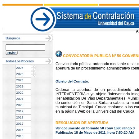
A
Búsqueda
CONVOCATORIA PUBLICA Nº 50 CONVENI
Todos Los Procesos
Convocatoria pública ordenada mediante resoluc
2026
apertura de un procedimiento administrativo contr
2025
2024
Objeto del Contrato:
2023
Ordenar la apertura de un procedimiento admi
2022
INTERVENTORIA cuyo objeto “Interventoría Integ
Rehabilitación De Vías Departamentales, Munici
2021
de contención en Santa Bárbara cabecera munic
2020
municipal de Timbiqui. Cauca conforme a las cant
en la página Web de la Universidad del Cauca.
2019
2018
RESOLUCION DE APERTURA
2017
Ver documento en formato 50 conv 1590 rango 3
2016
Publicado: 18 de Mayo de 2011, hora 7:50:20 AM
2015