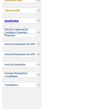
Servicio De Hotel
Cálculo De IBC
Acta De Inicio
Info De La Vigencia De
Contratos Convenios
Proyectos
Acta De Suspension De OPS
Acta De Reiniciacion De OPS
Acta De Liquidación
Formato Proveedores
Contratistas
Contáctenos