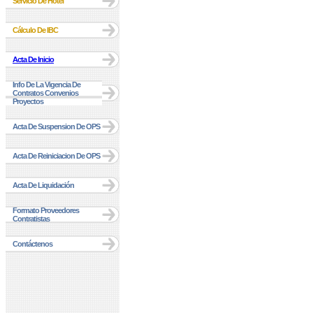
Servicio De Hotel
Cálculo De IBC
Acta De Inicio
Info De La Vigencia De
Contratos Convenios
Proyectos
Acta De Suspension De OPS
Acta De Reiniciacion De OPS
Acta De Liquidación
Formato Proveedores
Contratistas
Contáctenos