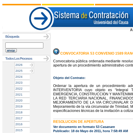
A
Búsqueda
CONVOCATORIA 53 CONVENIO 1589 RAN
Todos Los Procesos
Convocatoria pública ordenada mediante resoluc
2026
apertura de un procedimiento administrativo contr
2025
2024
Objeto del Contrato:
2023
Ordenar la apertura de un procedimiento admi
2022
INTERVENTORIA cuyo objeto es “Integral 
EMERGENCIA, CONSTRUCCION Y MANTENIMIE
2021
LA RED TERCIARIA NACIONAL, FINANCIAD
2020
MEJORAMIENTO DE LA VIA CIRCUNVALAR D
Mejoramiento de la vía circunvalar de Trinidad, 
2019
especificaciones técnicas de la invitación a coti
2018
2017
RESOLUCION DE APERTURA
2016
Ver documento en formato 53 Casanare
2015
Publicado: 18 de Mayo de 2011, hora 7:58:49 AM