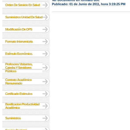
Ver documento en formato doc
Publicado: 01 de Junio de 2011, hora 3:19:25 PM
Orden De Servicio En Salud
Suministros Unidad De Salud
Modificación De OPS
Formato Interventoria
Estímulo Económico.
Profesores Visitantes,
Catedra Y Servidores
Públicos
Contrato Académico
Remunerado
Certificado Estimulos
Bonificacion Productividad
Académica
Suministros