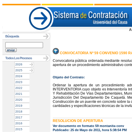
A
Búsqueda
CONVOCATORIA Nº 59 CONVENIO 1590 R
Todos Los Procesos
Convocatoria pública ordenada mediante resoluc
2026
apertura de un procedimiento administrativo contr
2025
2024
Objeto del Contrato:
2023
Ordenar la apertura de un procedimiento admi
2022
INTERVENTORIA cuyo objeto es Interventoría Int
Y Rehabilitación De Vías Departamentales, Muni
2021
Jurisdicción Del Departamento De Caquetá. Mejo
2020
Construcción de un puente en concreto sobre la
cantidades y especificaciones técnicas de la invi
2019
2018
2017
RESOLUCION DE APERTURA
2016
Ver documento en formato 59 montanita conv
2015
Publicado: 25 de Mayo de 2011, hora 5:38:54 PM