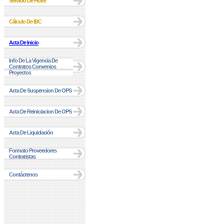
Servicio De Hotel
Cálculo De IBC
Acta De Inicio
Info De La Vigencia De
Contratos Convenios
Proyectos
Acta De Suspension De OPS
Acta De Reiniciacion De OPS
Acta De Liquidación
Formato Proveedores
Contratistas
Contáctenos