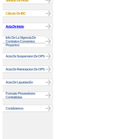
Servicio De Hotel
Cálculo De IBC
Acta De Inicio
Info De La Vigencia De
Contratos Convenios
Proyectos
Acta De Suspension De OPS
Acta De Reiniciacion De OPS
Acta De Liquidación
Formato Proveedores
Contratistas
Contáctenos