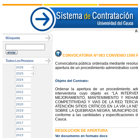
A
Búsqueda
CONVOCATORIA Nº 083 CONVENIO 1590 
Todos Los Procesos
Convocatoria pública ordenada mediante resoluc
2026
apertura de un procedimiento administrativo contr
2025
2024
Objeto del Contrato:
2023
Ordenar la apertura de un procedimiento admi
2022
interventoria cuyo objeto es “LA INTE
MEJORAMIENTO, MANTENIMIENTO Y REHABI
2021
COMPETITIVIDAD Y VIAS DE LA RED TERC
2020
ATENCIÓN SITIOS CRÍTICOS EN LA VÍA LA
SOBRE LA QUEBRADA NEGRA, MUNICIPIO DE RECET
2019
conforme a las cantidades y especificaciones 
2018
Cauca.
2017
2016
RESOLUCION DE APERTURA
2015
Ver documento en formato docx