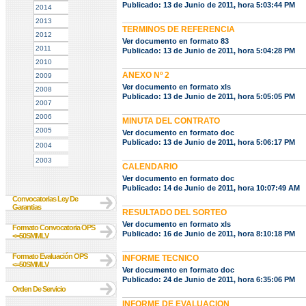
Publicado: 13 de Junio de 2011, hora 5:03:44 PM
2014
2013
TERMINOS DE REFERENCIA
2012
Ver documento en formato 83
2011
Publicado: 13 de Junio de 2011, hora 5:04:28 PM
2010
ANEXO Nº 2
2009
Ver documento en formato xls
2008
Publicado: 13 de Junio de 2011, hora 5:05:05 PM
2007
2006
MINUTA DEL CONTRATO
2005
Ver documento en formato doc
Publicado: 13 de Junio de 2011, hora 5:06:17 PM
2004
2003
CALENDARIO
Ver documento en formato doc
Publicado: 14 de Junio de 2011, hora 10:07:49 AM
Convocatorias Ley De
Garantias
RESULTADO DEL SORTEO
Ver documento en formato xls
Formato Convocatoria OPS
Publicado: 16 de Junio de 2011, hora 8:10:18 PM
<=50SMMLV
Formato Evaluación OPS
INFORME TECNICO
<=50SMMLV
Ver documento en formato doc
Publicado: 24 de Junio de 2011, hora 6:35:06 PM
Orden De Servicio
INFORME DE EVALUACION