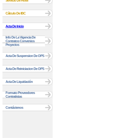
Servicio De Hotel
Cálculo De IBC
Acta De Inicio
Info De La Vigencia De
Contratos Convenios
Proyectos
Acta De Suspension De OPS
Acta De Reiniciacion De OPS
Acta De Liquidación
Formato Proveedores
Contratistas
Contáctenos