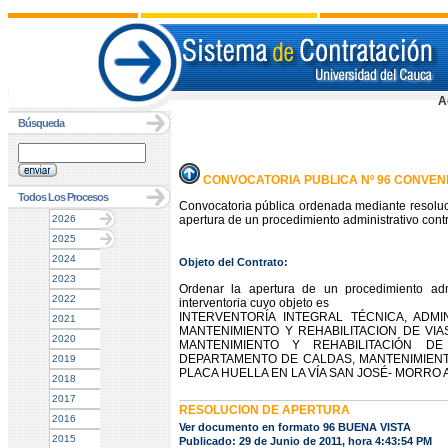
A
Búsqueda
CONVOCATORIA PUBLICA Nº 96 CONVENI
Todos Los Procesos
Convocatoria pública ordenada mediante resoluc
2026
apertura de un procedimiento administrativo contr
2025
2024
Objeto del Contrato:
2023
Ordenar la apertura de un procedimiento admi
2022
interventoria cuyo objeto es
INTERVENTORÍA INTEGRAL TÉCNICA, ADMI
2021
MANTENIMIENTO Y REHABILITACION DE VI
2020
MANTENIMIENTO Y REHABILITACIÓN DE
DEPARTAMENTO DE CALDAS, MANTENIMIENTO
2019
PLACA HUELLA EN LA VÍA SAN JOSÉ- MORRO A
2018
2017
RESOLUCION DE APERTURA
2016
Ver documento en formato 96 BUENA VISTA
2015
Publicado: 29 de Junio de 2011, hora 4:43:54 PM