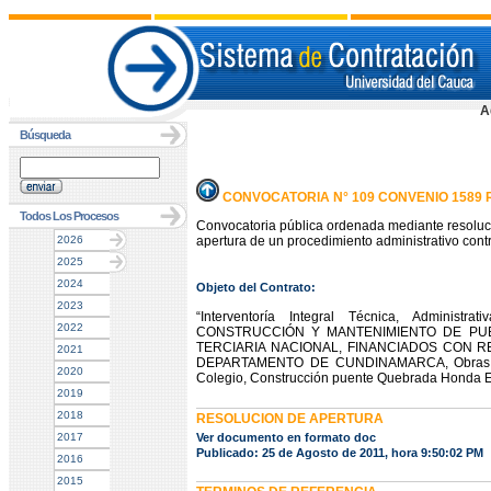
A
Búsqueda
CONVOCATORIA N° 109 CONVENIO 1589 
Todos Los Procesos
Convocatoria pública ordenada mediante resoluc
2026
apertura de un procedimiento administrativo contr
2025
2024
Objeto del Contrato:
2023
“Interventoría Integral Técnica, Admin
2022
CONSTRUCCIÓN Y MANTENIMIENTO DE PUE
TERCIARIA NACIONAL, FINANCIADOS CON 
2021
DEPARTAMENTO DE CUNDINAMARCA, Obras de em
2020
Colegio, Construcción puente Quebrada Honda E
2019
2018
RESOLUCION DE APERTURA
2017
Ver documento en formato doc
Publicado: 25 de Agosto de 2011, hora 9:50:02 PM
2016
2015