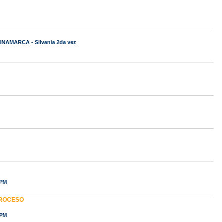
NAMARCA - Silvania 2da vez
 PM
PROCESO
 PM