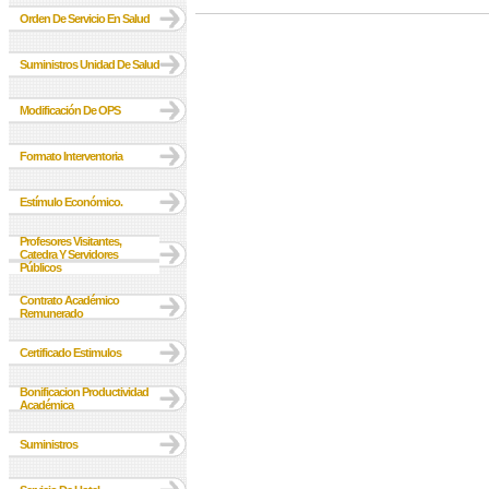
Orden De Servicio En Salud
Suministros Unidad De Salud
Modificación De OPS
Formato Interventoria
Estímulo Económico.
Profesores Visitantes,
Catedra Y Servidores
Públicos
Contrato Académico
Remunerado
Certificado Estimulos
Bonificacion Productividad
Académica
Suministros