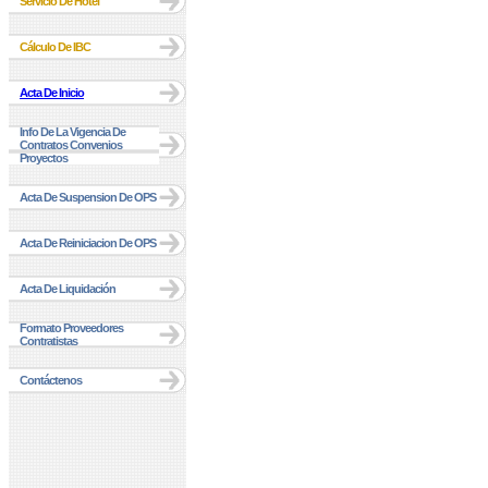
Servicio De Hotel
Cálculo De IBC
Acta De Inicio
Info De La Vigencia De
Contratos Convenios
Proyectos
Acta De Suspension De OPS
Acta De Reiniciacion De OPS
Acta De Liquidación
Formato Proveedores
Contratistas
Contáctenos