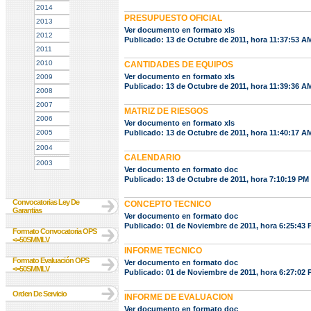
2014
PRESUPUESTO OFICIAL
2013
Ver documento en formato xls
2012
Publicado: 13 de Octubre de 2011, hora 11:37:53 A
2011
2010
CANTIDADES DE EQUIPOS
Ver documento en formato xls
2009
Publicado: 13 de Octubre de 2011, hora 11:39:36 A
2008
2007
MATRIZ DE RIESGOS
2006
Ver documento en formato xls
2005
Publicado: 13 de Octubre de 2011, hora 11:40:17 A
2004
CALENDARIO
2003
Ver documento en formato doc
Publicado: 13 de Octubre de 2011, hora 7:10:19 PM
Convocatorias Ley De
CONCEPTO TECNICO
Garantias
Ver documento en formato doc
Publicado: 01 de Noviembre de 2011, hora 6:25:43
Formato Convocatoria OPS
<=50SMMLV
INFORME TECNICO
Formato Evaluación OPS
Ver documento en formato doc
<=50SMMLV
Publicado: 01 de Noviembre de 2011, hora 6:27:02
Orden De Servicio
INFORME DE EVALUACION
Ver documento en formato doc