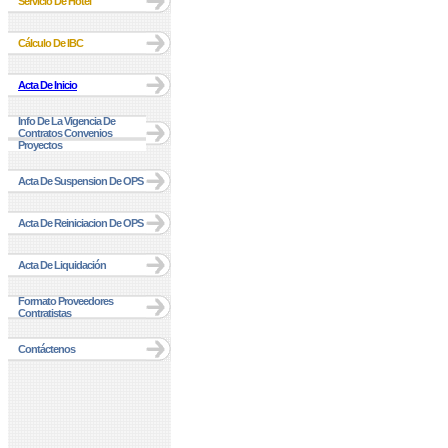
Servicio De Hotel
Cálculo De IBC
Acta De Inicio
Info De La Vigencia De
Contratos Convenios
Proyectos
Acta De Suspension De OPS
Acta De Reiniciacion De OPS
Acta De Liquidación
Formato Proveedores
Contratistas
Contáctenos