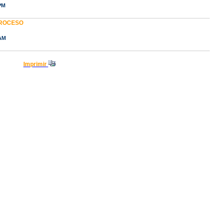
 PM
PROCESO
 AM
Imprimir