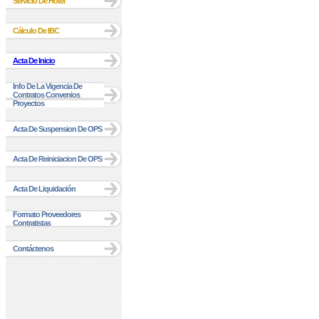
Servicio De Hotel
Cálculo De IBC
Acta De Inicio
Info De La Vigencia De
Contratos Convenios
Proyectos
Acta De Suspension De OPS
Acta De Reiniciacion De OPS
Acta De Liquidación
Formato Proveedores
Contratistas
Contáctenos