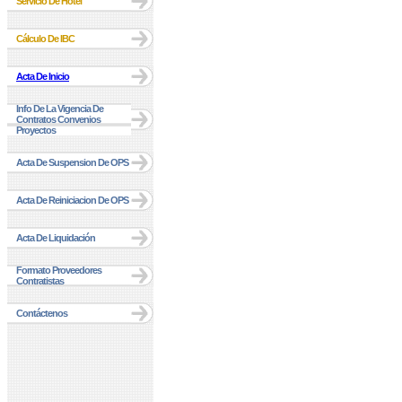
Servicio De Hotel
Cálculo De IBC
Acta De Inicio
Info De La Vigencia De
Contratos Convenios
Proyectos
Acta De Suspension De OPS
Acta De Reiniciacion De OPS
Acta De Liquidación
Formato Proveedores
Contratistas
Contáctenos