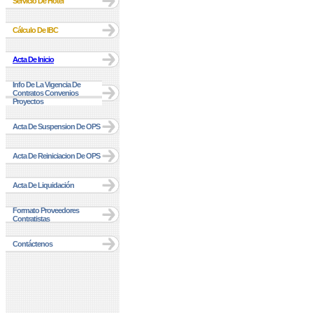
Servicio De Hotel
Cálculo De IBC
Acta De Inicio
Info De La Vigencia De
Contratos Convenios
Proyectos
Acta De Suspension De OPS
Acta De Reiniciacion De OPS
Acta De Liquidación
Formato Proveedores
Contratistas
Contáctenos