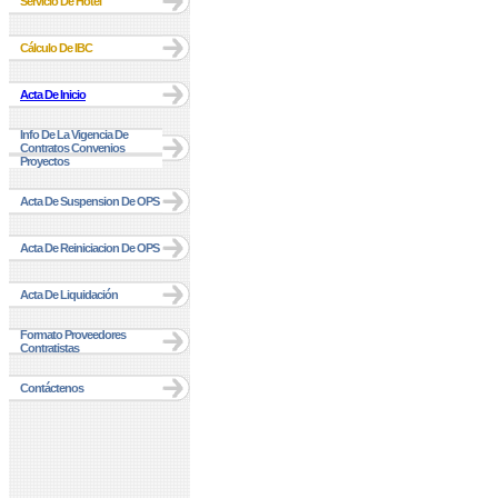
Servicio De Hotel
Cálculo De IBC
Acta De Inicio
Info De La Vigencia De
Contratos Convenios
Proyectos
Acta De Suspension De OPS
Acta De Reiniciacion De OPS
Acta De Liquidación
Formato Proveedores
Contratistas
Contáctenos