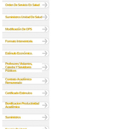
Orden De Servicio En Salud
Suministros Unidad De Salud
Modificación De OPS
Formato Interventoria
Estímulo Económico.
Profesores Visitantes,
Catedra Y Servidores
Públicos
Contrato Académico
Remunerado
Certificado Estimulos
Bonificacion Productividad
Académica
Suministros