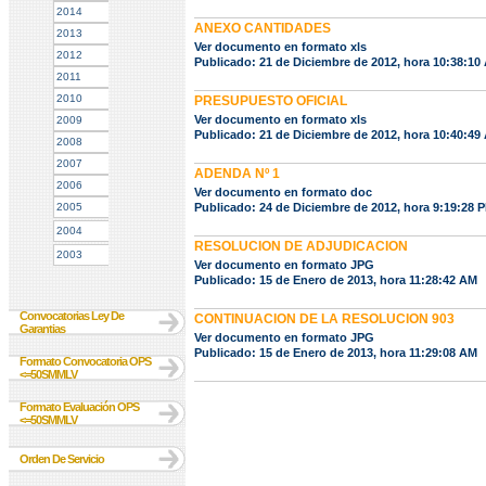
2014
ANEXO CANTIDADES
2013
Ver documento en formato xls
2012
Publicado: 21 de Diciembre de 2012, hora 10:38:10
2011
2010
PRESUPUESTO OFICIAL
Ver documento en formato xls
2009
Publicado: 21 de Diciembre de 2012, hora 10:40:49
2008
2007
ADENDA Nº 1
2006
Ver documento en formato doc
2005
Publicado: 24 de Diciembre de 2012, hora 9:19:28 
2004
RESOLUCION DE ADJUDICACION
2003
Ver documento en formato JPG
Publicado: 15 de Enero de 2013, hora 11:28:42 AM
Convocatorias Ley De
CONTINUACION DE LA RESOLUCION 903
Garantias
Ver documento en formato JPG
Publicado: 15 de Enero de 2013, hora 11:29:08 AM
Formato Convocatoria OPS
<=50SMMLV
Formato Evaluación OPS
<=50SMMLV
Orden De Servicio