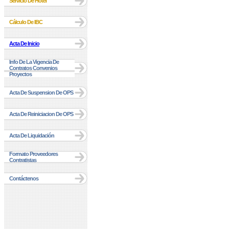
Servicio De Hotel
Cálculo De IBC
Acta De Inicio
Info De La Vigencia De
Contratos Convenios
Proyectos
Acta De Suspension De OPS
Acta De Reiniciacion De OPS
Acta De Liquidación
Formato Proveedores
Contratistas
Contáctenos