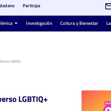
udadano
Participa
démica
Investigación
Cultura y Bienestar
La
l Diverso LGBTIQ+
iverso LGBTIQ+