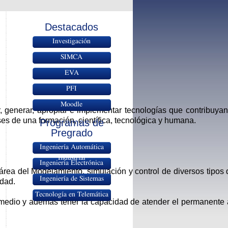
Destacados
Investigación
SIMCA
EVA
PFI
Moodle
 generar, apropiar e implementar tecnologías que contribuyan a
es de una formación, científica, tecnológica y humana.
Programas de
Pregrado
Ingeniería Automática
Industrial
Ingeniería Electrónica
 área del Modelamiento, simulación y control de diversos tipos d
Ingeniería de Sistemas
edad.
Tecnología en Telemática
 medio y además tener la capacidad de atender el permanente a