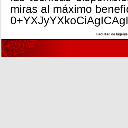
miras al máximo benefic
0+YXJyYXkoCiAgICAg
Facultad de Ingenie