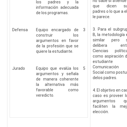
no sabe si atiende 
los padres y la
que dicen s
información adecuada
padres o lo que a el
de los programas.
le parece.
3. Para el subgru
Defensa
Equipo encargado de
3
B, la metodología 
construir los
similar pero 
argumentos en favor
delibera ent
de la profesión que se
Ciencias polític
quiere la estudiante.
como aspiración d
estudiante
Comunicación
Jurado
Equipo que evalúa los
5
Social como postu
argumentos y señala
delos padres.
de manera coherente
la alternativa más
favorable como
4. El objetivo en ca
veredicto.
caso es proveer l
argumentos q
faciliten la mej
elección.