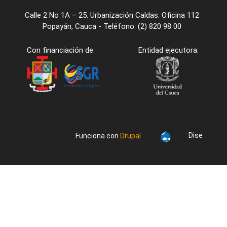
Calle 2 No 1A – 25. Urbanización Caldas. Oficina 112
Popayán, Cauca - Teléfono: (2) 820 98 00
Con financiación de:
Entidad ejecutora:
Diseño/desa
Funciona con
Drupal