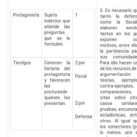
5. Es necesario q
Protagonista
Sujeto
1
tanto la defen
indeciso que
como la fiscal
atiende las
elaboren send
preguntas
textos en los q
que se le
exponen su
formulen.
motivos, entre ell
la pertinencia pa
sus comunidade
Testigos
Conocen la
2 por
Para ello hacen u
historia del
de los recursos de 
protagonista
argumentación:
Fiscal
y favorecen
teorías, ejemplo
las
contra-ejemplos,
posturasde
comparaciones,
quienes los
citas sobre otr
2 por
presentan.
casos similare
pruebas, encuesta
estadísticas, ent
Defensa
otros. Al igual q
los conectores (p
lo menos uno 