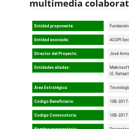
multimedia colaborativ
Entidad proponente:
Fundación
Entidad asociada:
ACOPI Sec
Director del Proyecto:
José Arm
Entidades aliadas:
Makrosof
I.E. Rafae
Área Estratégica:
Tecnología
Código Beneficiario:
10B-2017
Codigo Convocatoria:
10B-2017
Nombre convocatoria:
Proyectos