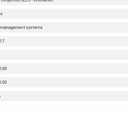
io
nt management systems
17
0.00
0.00
n