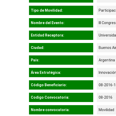
Tipo de Movilidad:
Participa
Nombre del Evento:
III Congre
Entidad Receptora:
Universida
Ciudad:
Buenos Ai
País:
Argentina
Área Estratégica:
Innovación
Código Beneficiario:
08-2016-1
Codigo Convocatoria:
08-2016
Nombre convocatoria:
Movilidad