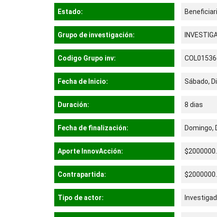
Estado:
Beneficiar
Grupo de investigación:
INVESTIG
Codigo Grupo inv:
COL01536
Fecha de Inicio:
Sábado, D
Duración:
8 dias
Fecha de finalización:
Domingo, 
Aporte InnovAcción:
$2000000
Contrapartida:
$2000000
Tipo de actor:
Investigad