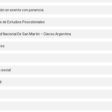
ción en evento con ponencia
so de Estudios Poscoloniales
d Nacional De San Martin – Clacso Argentina
res
 social
6